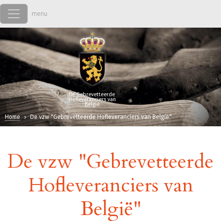
Overslaan en naar de inhoud gaan
De Gebrevetteerde
Hofleveranciers van
België
Home
De vzw "Gebrevetteerde Hofleveranciers van België"
De vzw "Gebrevetteerde
Hofleveranciers van
België"